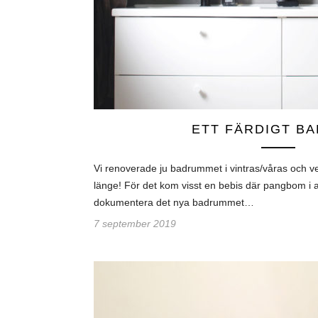
ETT FÄRDIGT B
Vi renoverade ju badrummet i vintras/våras och vet
länge! För det kom visst en bebis där pangbom i a
dokumentera det nya badrummet…
7 september 2019