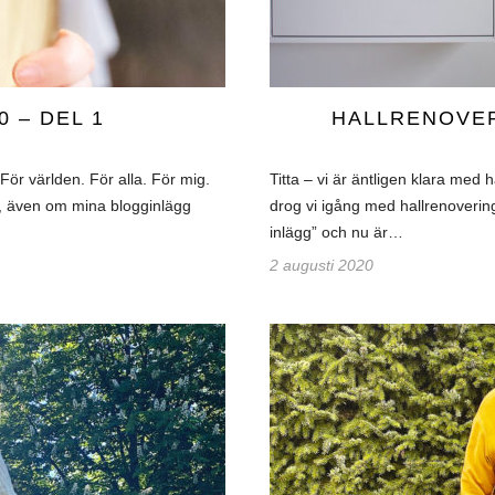
0 – DEL 1
HALLRENOVER
. För världen. För alla. För mig.
Titta – vi är äntligen klara med h
na, även om mina blogginlägg
drog vi igång med hallrenoveringe
inlägg” och nu är…
2 augusti 2020