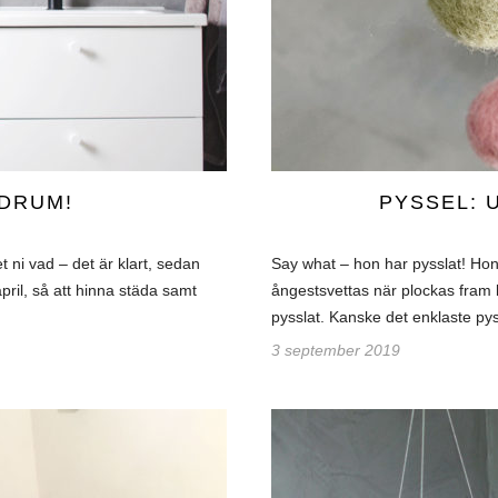
ADRUM!
PYSSEL: 
 ni vad – det är klart, sedan
Say what – hon har pysslat! H
pril, så att hinna städa samt
ångestsvettas när plockas fram l
pysslat. Kanske det enklaste py
3 september 2019