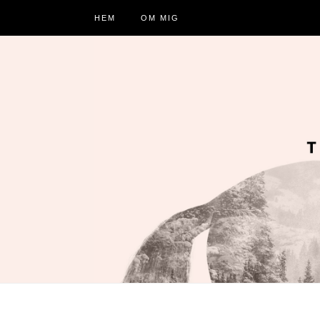
HEM
OM MIG