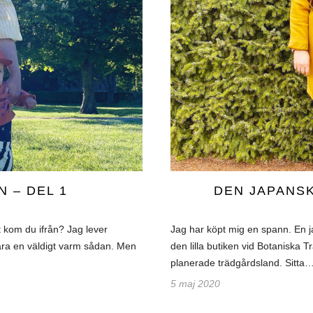
 – DEL 1
DEN JAPANS
t kom du ifrån? Jag lever
Jag har köpt mig en spann. En ja
 bara en väldigt varm sådan. Men
den lilla butiken vid Botaniska 
planerade trädgårdsland. Sitta
5 maj 2020