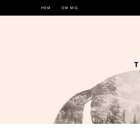
HEM
OM MIG