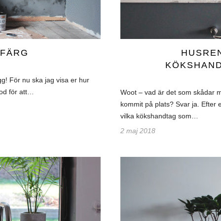
KFÄRG
HUSREN
KÖKSHAND
gg! För nu ska jag visa er hur
od för att…
Woot – vad är det som skådar m
kommit på plats? Svar ja. Efter 
vilka kökshandtag som…
2 maj 2018