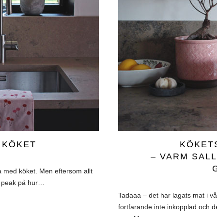
I KÖKET
KÖKET
– VARM SAL
ra med köket. Men eftersom allt
ak peak på hur…
Tadaaa – det har lagats mat i vår
fortfarande inte inkopplad och 