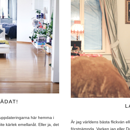
TÄDAT!
L
suppdateringarna här hemma i
Är jag världens bästa flickvän el
ite kärlek emellanåt. Eller ja, det
förstnämnda. Varken jag eller Da