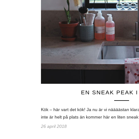
EN SNEAK PEAK 
Kök – här vart det kök! Ja nu är vi näääästan kla
inte är helt på plats än kommer här en liten sne
26 april 2018