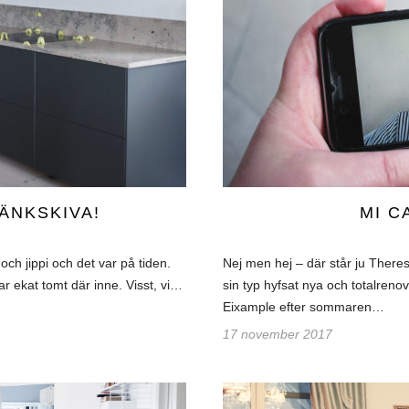
BÄNKSKIVA!
MI C
 och jippi och det var på tiden.
Nej men hej – där står ju There
ar ekat tomt där inne. Visst, vi…
sin typ hyfsat nya och totalrenov
Eixample efter sommaren…
17 november 2017