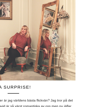
A SURPRISE!
ler är jag världens bästa flickvän? Jag tror på det
vid är så värst romantiska av oss men nu jäflar