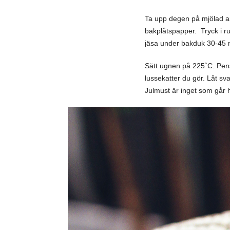
Ta upp degen på mjölad ar
bakplåtspapper. Tryck i rus
jäsa under bakduk 30-45 
Sätt ugnen på 225˚C. Pens
lussekatter du gör. Låt sv
Julmust är inget som går 