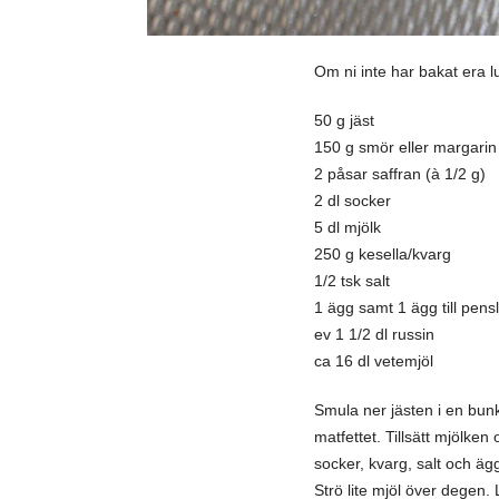
Om ni inte har bakat era l
50
g jäst
150
g smör eller margarin
2
påsar saffran (à 1/2 g)
2
dl socker
5
dl mjölk
250
g kesella/kvarg
1/2
tsk salt
1
ägg samt 1 ägg till pens
ev
1 1/2
dl russin
ca
16
dl vetemjöl
Smula ner jästen i en bunke
matfettet. Tillsätt mjölken
socker, kvarg, salt och äg
Strö lite mjöl över degen.