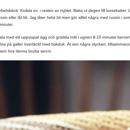
betsbänk. Knåda ev. i resten av mjölet. Baka ut degen till lussekatter
sin eller låt bli. Jag låter helst bli men gör alltid några med russin i s
minuter.
la med ett uppvispat ägg och grädda mitt i ugnen 8-10 minuter beroen
alna på galler övertäckt med bakduk. Ät sen några stycken, tillsammans
hem hos denna brutta serrni.