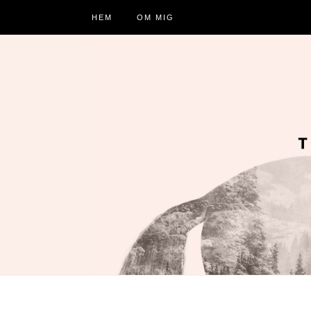
HEM
OM MIG