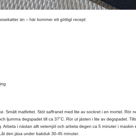
ussekatter än – här kommer ett göttigt recept:
ling
. Smält matfettet. Stöt saffranet med lite av sockret i en mortel. Rör ne
 och ljumma degspadet till ca 37˚C. Rör ut jästen i lite av degspadet. Til
g. Arbeta i nästan allt vetemjöl och arbeta degen ca 5 minuter i maskin 
 Låt den jäsa under bakduk 30-45 minuter.