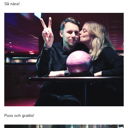
Så nära!
Puss och grattis!