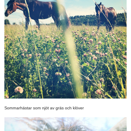
Sommarhästar som njöt av gräs och klöver