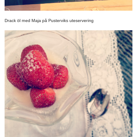
Drack öl med Maja på Pusterviks uteservering