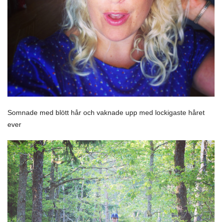
Somnade med blött hår och vaknade upp med lockigaste håret
ever