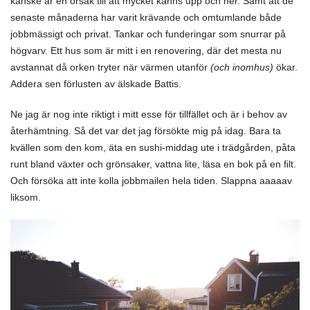
kanske är en orsak till att mycket känns upp och ner. Samt att de
senaste månaderna har varit krävande och omtumlande både
jobbmässigt och privat. Tankar och funderingar som snurrar på
högvarv. Ett hus som är mitt i en renovering, där det mesta nu
avstannat då orken tryter när värmen utanför
(och inomhus)
ökar.
Addera sen förlusten av älskade Battis.
Ne jag är nog inte riktigt i mitt esse för tillfället och är i behov av
återhämtning. Så det var det jag försökte mig på idag. Bara ta
kvällen som den kom, äta en sushi-middag ute i trädgården, påta
runt bland växter och grönsaker, vattna lite, läsa en bok på en filt.
Och försöka att inte kolla jobbmailen hela tiden. Slappna aaaaav
liksom.