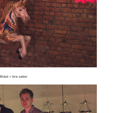
lihäst = bra saker