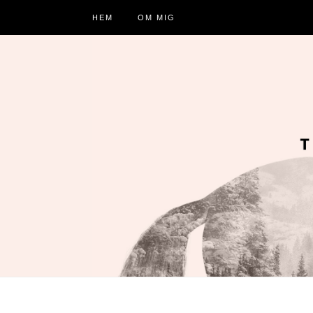
HEM
OM MIG