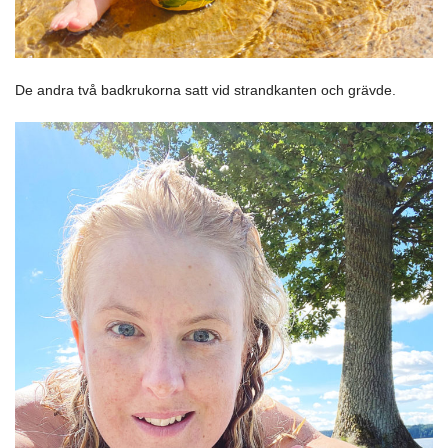
De andra två badkrukorna satt vid strandkanten och grävde.