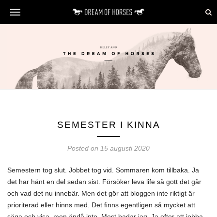
SEMESTER I KINNA
Posted on 15 augusti 2020
Semestern tog slut. Jobbet tog vid. Sommaren kom tillbaka. Ja
det har hänt en del sedan sist. Försöker leva life så gott det går
och vad det nu innebär. Men det gör att bloggen inte riktigt är
prioriterad eller hinns med. Det finns egentligen så mycket att
säga och visa, men ändå inte. Mest badar jag. Ja efter att jobba