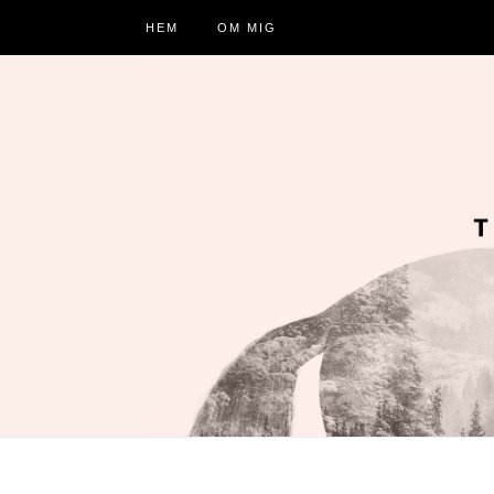
HEM
OM MIG