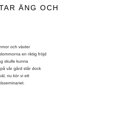
FTAR ÄNG OCH
ommor och växter
lommorna en riktig fröjd
ag skulle kunna
 på vår gård står dock
l, nu kör vi ett
lsseminariet.