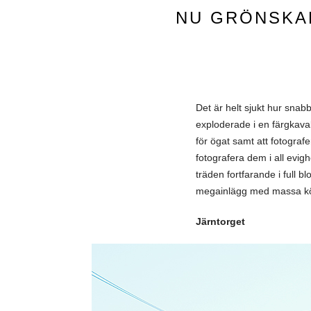
NU GRÖNSKAR
Det är helt sjukt hur sna
exploderade i en färgkava
för ögat samt att fotograf
fotografera dem i all evig
träden fortfarande i full 
megainlägg med massa körs
Järntorget