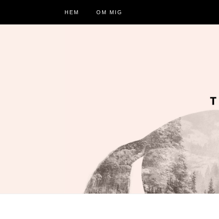
HEM
OM MIG