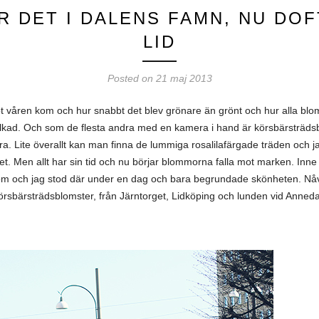
 DET I DALENS FAMN, NU DO
LID
Posted on 21 maj 2013
bbt våren kom och hur snabbt det blev grönare än grönt och hur alla bl
lkad. Och som de flesta andra med en kamera i hand är körsbärsträdsb
era. Lite överallt kan man finna de lummiga rosalilafärgade träden och j
het. Men allt har sin tid och nu börjar blommorna falla mot marken. Inne
blom och jag stod där under en dag och bara begrundade skönheten. Nåvä
bärsträdsblomster, från Järntorget, Lidköping och lunden vid Anneda