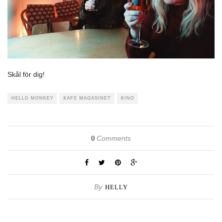
Skål för dig!
HELLO MONKEY
KAFE MAGASINET
KINO
Comments
0
By
HELLY