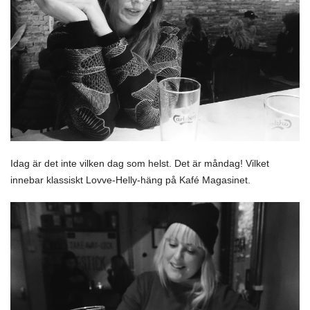
Idag är det inte vilken dag som helst. Det är måndag! Vilket
innebar klassiskt Lovve-Helly-häng på Kafé Magasinet.