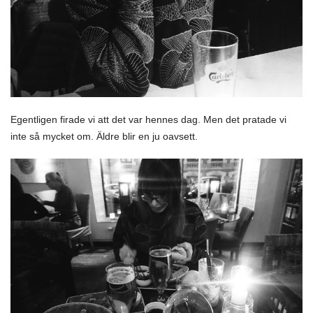
Egentligen firade vi att det var hennes dag. Men det pratade vi
inte så mycket om. Äldre blir en ju oavsett.