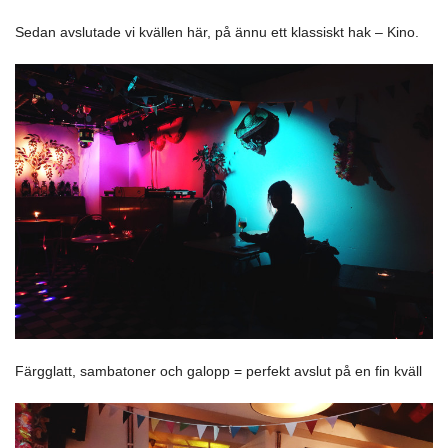
Sedan avslutade vi kvällen här, på ännu ett klassiskt hak – Kino.
Färgglatt, sambatoner och galopp = perfekt avslut på en fin kväll