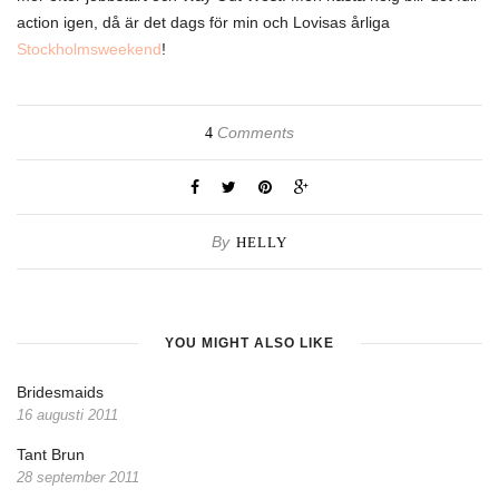
action igen, då är det dags för min och Lovisas årliga
Stockholmsweekend
!
Comments
4
By
HELLY
YOU MIGHT ALSO LIKE
Bridesmaids
16 augusti 2011
Tant Brun
28 september 2011