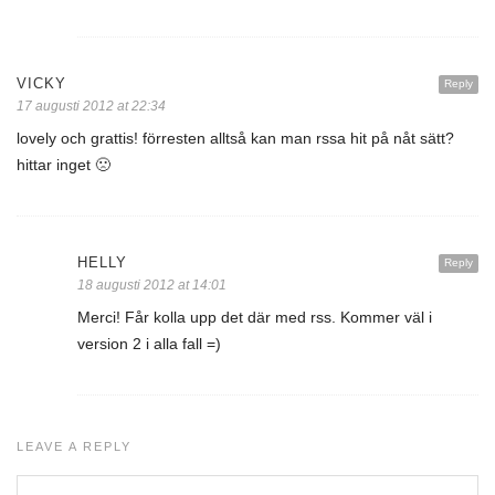
VICKY
Reply
17 augusti 2012 at 22:34
lovely och grattis! förresten alltså kan man rssa hit på nåt sätt?
hittar inget 🙁
HELLY
Reply
18 augusti 2012 at 14:01
Merci! Får kolla upp det där med rss. Kommer väl i
version 2 i alla fall =)
LEAVE A REPLY