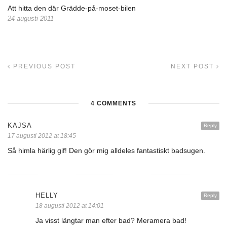
Att hitta den där Grädde-på-moset-bilen
24 augusti 2011
PREVIOUS POST
NEXT POST
4 COMMENTS
KAJSA
Reply
17 augusti 2012 at 18:45
Så himla härlig gif! Den gör mig alldeles fantastiskt badsugen.
HELLY
Reply
18 augusti 2012 at 14:01
Ja visst längtar man efter bad? Meramera bad!