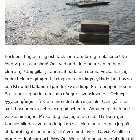
Bock och bug och nig och tack för alla ettårs-gratulationer! Nu
öser vi på så att säga! Och vad är då inte bättre än en hopp-i-
plurret-gif! Jag gillar ju änna att bada och denna vecka har jag
badat hela tre gånger! I tisdags och onsdags cyklade jag, Lovisa
och Klara till Härlanda Tjärn för kvällsdopp. Fatta peppen liksom!
Så nu har jag badat totalt nio gånger i svensk vatten. Och typ
tyyysen gånger på Kreta, men det räknas ju inte. Och igår stod
stall, häst, mocka och ridning på schemat. Ännu ett glädjeämne till
veckosamlingen. På söndag ska jag ut och rida Battisen igen.
Kanske blir det även ett dopp i en sjö. Men mest hoppas jag på
att ta det lugnt i hemmets ”lilla” vrå med favorit-David. Är allt lite
mör efter jobbstart och Way Out West. Men nästa helg blir det full