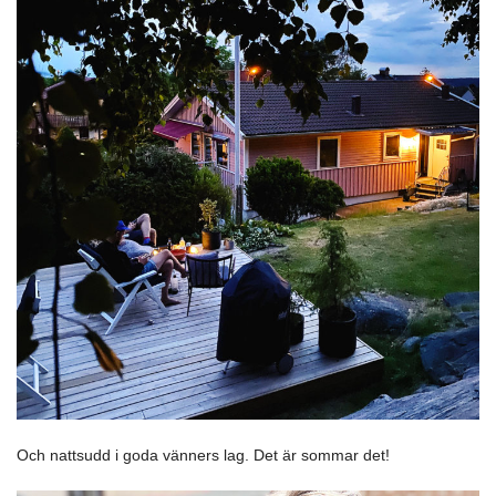
Och nattsudd i goda vänners lag. Det är sommar det!