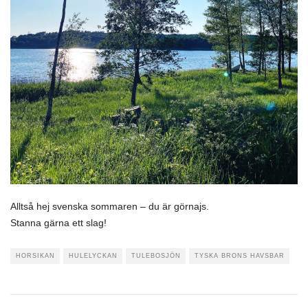
Alltså hej svenska sommaren – du är görnajs.
Stanna gärna ett slag!
HORSIKAN
HULELYCKAN
TULEBOSJÖN
TYSKA BRONS HAVSBAR