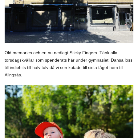
Old memories och en nu nedlagt Sticky Fingers. Tänk alla
torsdagskvällar som spenderats här under gymnasiet. Dansa loss
till indiehits till halv tolv då vi sen kutade till sista tåget hem till
Alingsås.