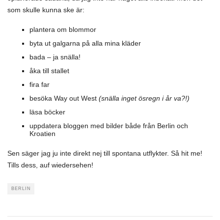
som skulle kunna ske är:
plantera om blommor
byta ut galgarna på alla mina kläder
bada – ja snälla!
åka till stallet
fira far
besöka Way out West
(snälla inget ösregn i år va?!)
läsa böcker
uppdatera bloggen med bilder både från Berlin och
Kroatien
Sen säger jag ju inte direkt nej till spontana utflykter. Så hit me!
Tills dess, auf wiedersehen!
BERLIN