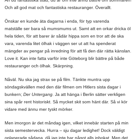
Åh du fantastiska stad, du är om inte ännu bättre om sommaren!
Och all god mat och fantastiska restauranger. Överallt.
Önskar en kunde äta dagarna i enda, för typ varenda
matställe ser bara så mumsmums ut. Samt att en orkar dricka öl
hela tiden, för att barer är sådär hippa som en tror att de ska
vara, varenda litet ölhak i väggen ser ut att ha spenderat
mängder av pengar på inredning för att få den där rätta känslan.
Love it. Kan inte fatta varför inte Göteborg blir bättre på både
restauranger och ölhak. Skärpning.
Nåväl. Nu ska jag strax se på film. Tänkte muntra upp
söndagskvällen med den där filmen om Hitlers sista dagar i
bunkern;
Der Untergang
. Ja att hänga i Berlin sätter verkligen
sina spår rent historiskt. Så mycket skit som hänt där. Så vi kör
vidare med ännu mer tyskt mörker.
Men imorgon är det måndag igen, vilket innebär starten på min
sista semestervecka. Hurra – sju dagar ledighet! Dock väldigt
oplanerade sådana, då jag inte har något alls inbokat. Men det