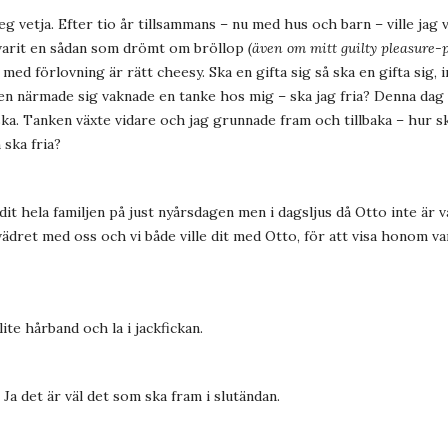
eg vetja. Efter tio år tillsammans – nu med hus och barn – ville jag v
ig varit en sådan som drömt om bröllop
(även om mitt guilty pleasure-
med förlovning är rätt cheesy. Ska en gifta sig så ska en gifta sig,
en närmade sig vaknade en tanke hos mig – ska jag fria? Denna dag
ska. Tanken växte vidare och jag grunnade fram och tillbaka – hur ska
 ska fria?
dit hela familjen på just
nyårsdagen men i dagsljus då Otto inte är v
vädret med oss och vi både ville dit med Otto, för att visa honom var
ite hårband och la i jackfickan.
Ja det är väl det som ska fram i slutändan.