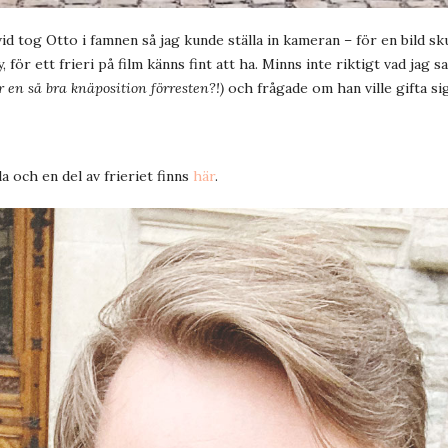
d tog Otto i famnen så jag kunde ställa in kameran – för en bild skull
y, för ett frieri på film känns fint att ha. Minns inte riktigt vad jag 
r en så bra knäposition förresten?!)
och frågade om han ville gifta si
a och en del av frieriet finns
här
.