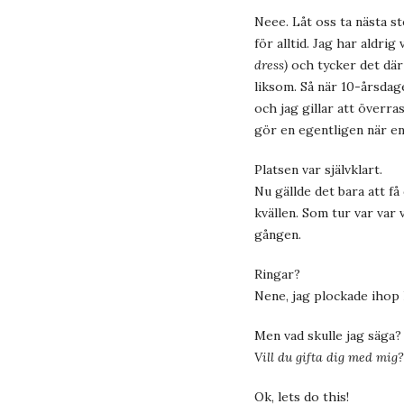
Neee. Låt oss ta nästa st
för alltid. Jag har aldr
dress)
och tycker det där 
liksom. Så när 10-årsdag
och jag gillar att överra
gör en egentligen när en
Platsen var självklart.
Nu gällde det bara att få 
kvällen. Som tur var var 
gången.
Ringar?
Nene, jag plockade ihop l
Men vad skulle jag säga?
Vill du gifta dig med mig?
Ok, lets do this!