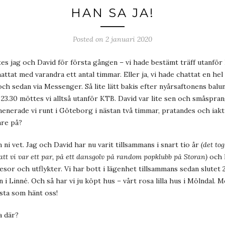
HAN SA JA!
Posted on 2 januari 2020
s jag och David för första gången – vi hade bestämt träff utanför 
attat med varandra ett antal timmar. Eller ja, vi hade chattat en hel
ch sedan via Messenger. Så lite lätt bakis efter nyårsaftonens balu
 23.30 möttes vi alltså utanför KTB. David var lite sen och småspran
enerade vi runt i Göteborg i nästan två timmar, pratandes och iak
are på?
m ni vet. Jag och David har nu varit tillsammans i snart tio år
(det to
 att vi var ett par, på ett dansgolv på random popklubb på Storan)
och 
esor och utflykter. Vi har bott i lägenhet tillsammans sedan slutet 2
i Linné. Och så har vi ju köpt hus – vårt rosa lilla hus i Mölndal. Me
sta som hänt oss!
a där?