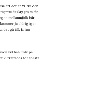
isa att det är vi. Nu och
program är Say yes to the
 ingen mellanmjölk här
 kommer ju aldrig igen
 det gå till, ja hur
aken vid halv tolv på
t vi träffades för första