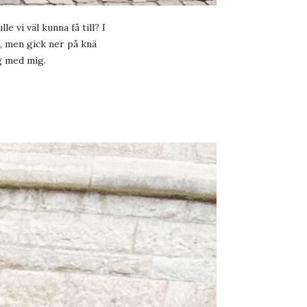
e vi väl kunna få till? I
sa, men gick ner på knä
g med mig.