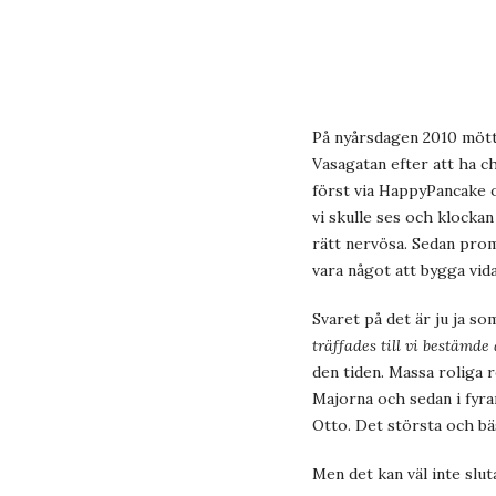
På nyårsdagen 2010 mötte
Vasagatan efter att ha ch
först via HappyPancake o
vi skulle ses och klockan
rätt nervösa. Sedan prom
vara något att bygga vid
Svaret på det är ju ja so
träffades till vi bestämde
den tiden. Massa roliga r
Majorna och sedan i fyran 
Otto. Det största och bä
Men det kan väl inte slut