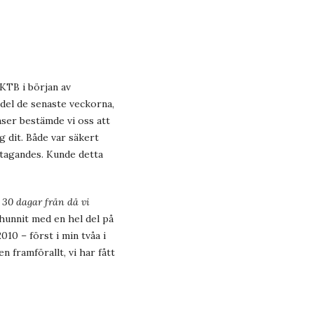
KTB i början av
 del de senaste veckorna,
nser bestämde vi oss att
g dit. Både var säkert
ttagandes. Kunde detta
g 30 dagar från då vi
hunnit med en hel del på
010 – först i min tvåa i
n framförallt, vi har fått